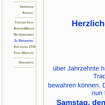
Impressum
Kontakt
Herzlic
Tantzen-Saga
Bürger&Bauer
Reiterregiment
Zu Düddingen:
Einladung 1734
Cord Wierichs
Dokumente
über Jahrzehnte hi
Trad
bewahren können. D
nun 
Samstag, den 