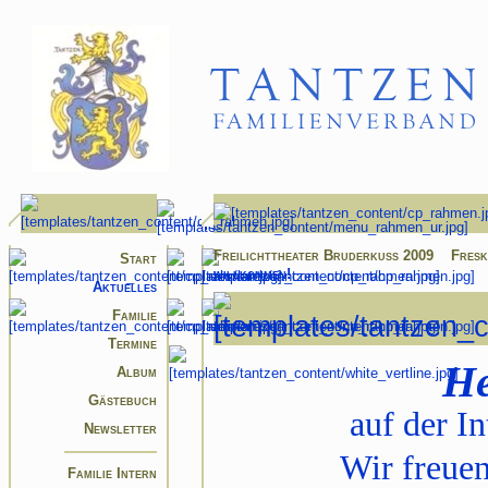
Freilichttheater Bruderkuss 2009
Fresk
Start
willkommen!
Aktuelles
Familie
Termine
He
Album
Gästebuch
auf der In
Newsletter
Wir freuen
Familie Intern