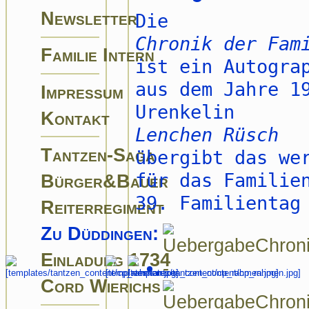
Newsletter
Die
Chronik der Fam
Familie Intern
ist ein Autogra
aus dem Jahre 1
Impressum
Urenkelin
Kontakt
Lenchen Rüsch
Tantzen-Saga
übergibt das we
für das Familie
Bürger&Bauer
39. Familientag
Reiterregiment
Zu Düddingen:
Einladung 1734
Cord Wierichs