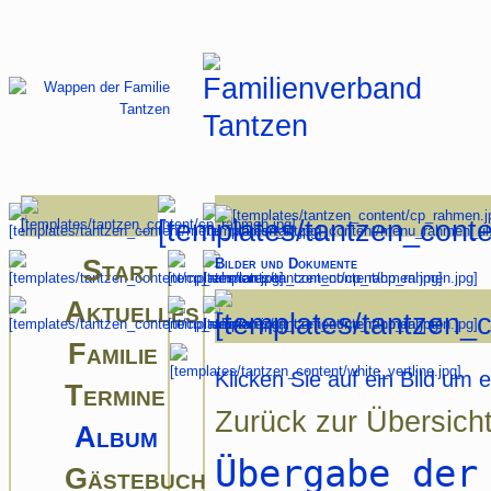
Start
Bilder und Dokumente
Aktuelles
Familie
Klicken Sie auf ein Bild um 
Termine
Zurück zur Übersich
Album
Übergabe der
Gästebuch